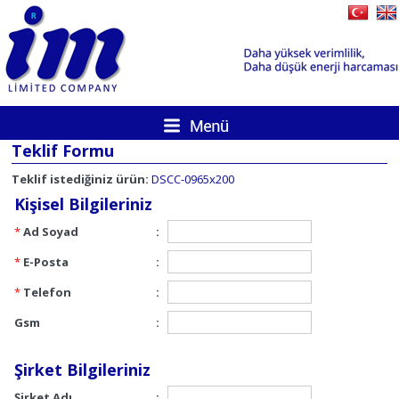
Teklif Formu
Teklif istediğiniz ürün:
DSCC-0965x200
Kişisel Bilgileriniz
*
Ad Soyad
:
*
E-Posta
:
*
Telefon
:
Gsm
:
Şirket Bilgileriniz
Şirket Adı
: